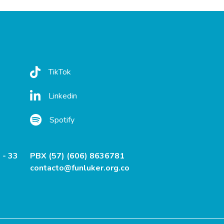
TikTok
Linkedin
Spotify
 - 33
PBX (57) (606) 8636781
contacto@funluker.org.co