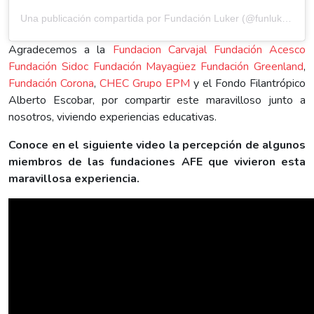
Una publicación compartida por Fundación Luker (@funluker)
Agradecemos a la
Fundacion Carvajal
Fundación Acesco
Fundación Sidoc
Fundación Mayagüez
Fundación Greenland
,
Fundación Corona
,
CHEC Grupo EPM
y el Fondo Filantrópico
Alberto Escobar, por compartir este maravilloso junto a
nosotros, viviendo experiencias educativas.
Conoce en el siguiente video la percepción de algunos
miembros de las fundaciones AFE que vivieron esta
maravillosa experiencia.