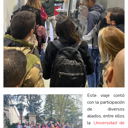
Este viaje contó
con la participación
de diversos
aliados, entre ellos
la
Universidad de