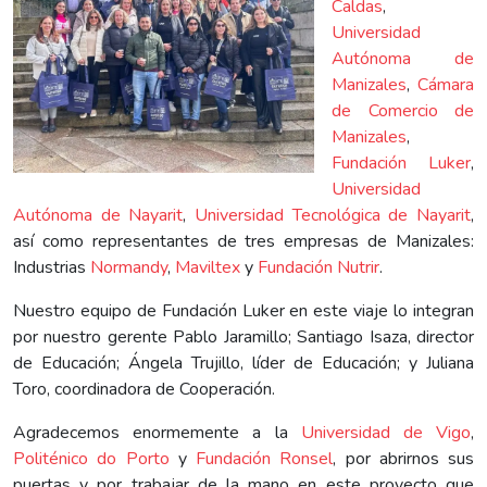
Caldas
,
Universidad
Autónoma de
Manizales
,
Cámara
de Comercio de
Manizales
,
Fundación Luker
,
Universidad
Autónoma de Nayarit
,
Universidad Tecnológica de Nayarit
,
así como representantes de tres empresas de Manizales:
Industrias
Normandy
,
Maviltex
y
Fundación Nutrir
.
Nuestro equipo de Fundación Luker en este viaje lo integran
por nuestro gerente Pablo Jaramillo; Santiago Isaza, director
de Educación; Ángela Trujillo, líder de Educación; y Juliana
Toro, coordinadora de Cooperación.
Agradecemos enormemente a la
Universidad de Vigo
,
Politénico do Porto
y
Fundación Ronsel
, por abrirnos sus
puertas y por trabajar de la mano en este proyecto que