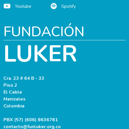
Youtube
Spotify
FUNDACIÓN
LUKER
Cra. 23 # 64 B - 33
Piso 2
El Cable
Manizales
Colombia
PBX (57) (606) 8636781
contacto@funluker.org.co