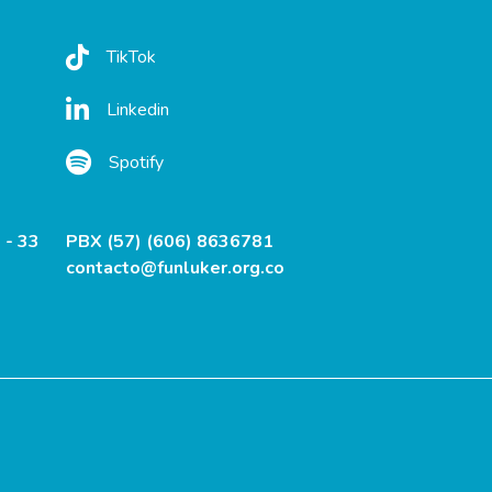
TikTok
Linkedin
Spotify
 - 33
PBX (57) (606) 8636781
contacto@funluker.org.co