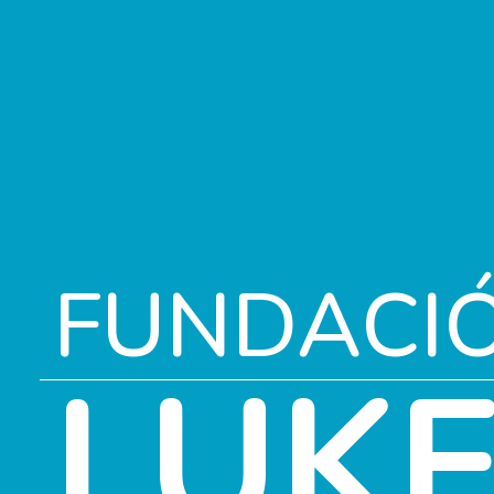
FUNDACI
LUK