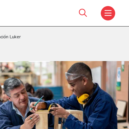
Search
for:
ación Luker