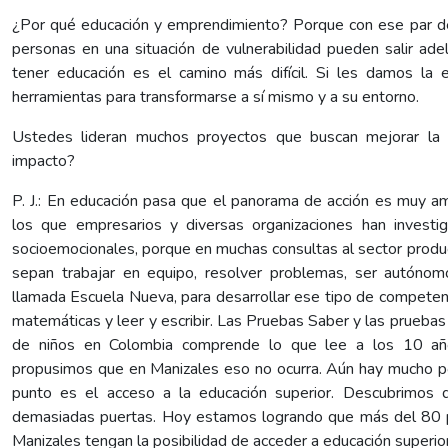
¿Por qué educación y emprendimiento? Porque con ese par de v
personas en una situación de vulnerabilidad pueden salir ade
tener educación es el camino más difícil. Si les damos la e
herramientas para transformarse a sí mismo y a su entorno.
Ustedes lideran muchos proyectos que buscan mejorar la c
impacto?
P. J.: En educación pasa que el panorama de acción es muy a
los que empresarios y diversas organizaciones han invest
socioemocionales, porque en muchas consultas al sector produ
sepan trabajar en equipo, resolver problemas, ser autóno
llamada Escuela Nueva, para desarrollar ese tipo de competenc
matemáticas y leer y escribir. Las Pruebas Saber y las pruebas
de niños en Colombia comprende lo que lee a los 10 años
propusimos que en Manizales eso no ocurra. Aún hay mucho por
punto es el acceso a la educación superior. Descubrimos 
demasiadas puertas. Hoy estamos logrando que más del 80 p
Manizales tengan la posibilidad de acceder a educación superio