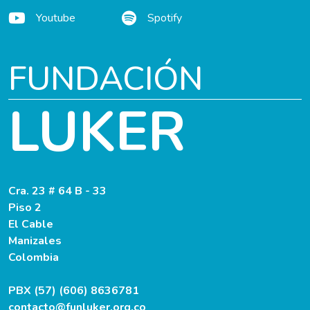
Youtube
Spotify
FUNDACIÓN
LUKER
Cra. 23 # 64 B - 33
Piso 2
El Cable
Manizales
Colombia
PBX (57) (606) 8636781
contacto@funluker.org.co